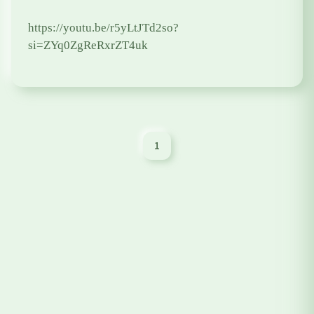
https://youtu.be/r5yLtJTd2so?
si=ZYq0ZgReRxrZT4uk
1