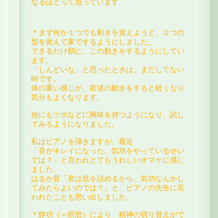
なるほどって思っています
＊
まず何か１つでも動きを覚えようと、
２つの
型を覚えて家でするようにしました。
できるだけ朝に、この動きをするようにしてい
ます。
「しんどいな」と思ったときは、まだしてない
時です。
体の重い感じが、前述の動きをすると軽くなり
気分もよくなります。
他にもツボなどに興味を持つようになり、
試し
てみるようになりました。
私はピアノを弾きますが、最近
「音がキレイになった。気功をやっているせい
では？」と言われ
とてもうれしいオマケに感じ
ました。
はるか昔
「君は息を詰めるから、気功なんかし
てみたらよいのでは？」と、
ピアノの先生に言
われたことも思い出しました。
＊静功（＝瞑想）により 精神の切り替えがで