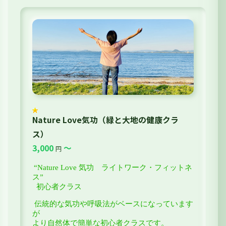
Nature Love気功（緑と大地の健康クラ
ス）
3,000
～
円
“Nature Love 気功 ライトワーク・フィットネ
ス”
初心者クラス
伝統的な気功や呼吸法がベースになっています
が
より自然体で簡単な初心者クラスです。